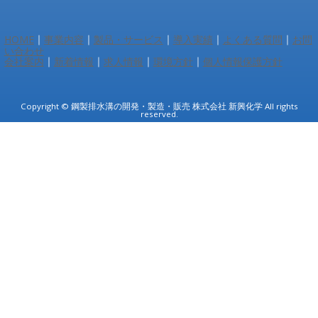
｜
｜
｜
｜
｜
HOME
事業内容
製品・サービス
導入実績
よくある質問
お問
い合わせ
｜
｜
｜
｜
会社案内
新着情報
求人情報
環境方針
個人情報保護方針
Copyright © 鋼製排水溝の開発・製造・販売 株式会社 新興化学 All rights
reserved.