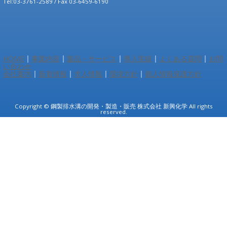
Tel:03-3761-2589 / Fax 03-6459-6190
｜
｜
｜
｜
｜
HOME
事業内容
製品・サービス
導入実績
よくある質問
お問
い合わせ
｜
｜
｜
｜
会社案内
新着情報
求人情報
環境方針
個人情報保護方針
Copyright © 鋼製排水溝の開発・製造・販売 株式会社 新興化学 All rights
reserved.