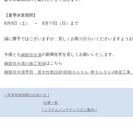
【夏季休業期間】
8月9日（土） ～ 8月17日（日）まで
誠に勝手ではございますが、宜しくお取り計らいくださいますよう
今後とも
の新興化学を宜しくお願いいたします。
鋼製排水溝
はこちら
鋼製排水溝の施工実績
鋼製排水溝専用 遮水性敷設材(樹脂モルタル･敷モルタル)(橋梁工事
投稿ナビゲーション
年末年始休暇のお知らせ |
<
記事一覧
| システムメンテナンスのご案内
>